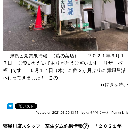
津風呂湖釣果情報 （葛の葉店） ２０２１年６月１
７日 ご覧いただいてありがとうございます！ リザーバー
福山です！ ６月１７日（木）に 約２か月ぶりに 津風呂湖
へ行ってきました！ この…
続きを読む
Posted on
2021.06.29 13:14
|
by
つりどうぐ一休
|
Perma Link
寝屋川店スタッフ 室生ダム釣果情報⑦ 「２０２１年