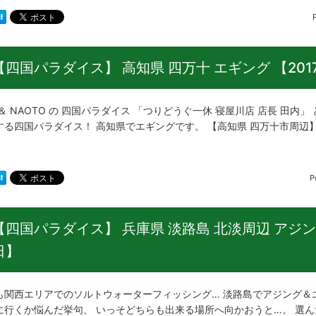
【四国パラダイス】 高知県 四万十 エギング 【2017
＆ NAOTO の 四国パラダイス 「つりどうぐ一休 寝屋川店 店長 田内」
する四国パラダイス！ 高知県でエギングです。 【高知県 四万十市周辺】 
P
【四国パラダイス】 兵庫県 淡路島 北淡周辺 アジング
日】
も関西エリアでのソルトウォーターフィッシング… 淡路島でアジング＆
に行くか悩んだ挙句、 いっそどちらも出来る場所へ向かおうと…。 選ん