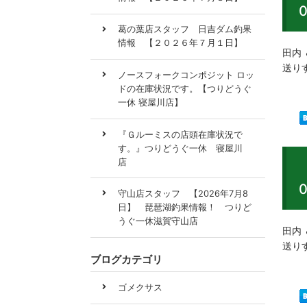
葛の葉店スタッフ 日吉ダム釣果
情報 【２０２６年７月１日】
田内 
送り
ノースフォークコンポジット ロッ
ドの在庫状況です。【つりどうぐ
一休 寝屋川店】
『Ｇルーミスの店頭在庫状況で
す。』つりどうぐ一休 寝屋川
店
守山店スタッフ 【2026年7月8
日】 琵琶湖釣果情報！ つりど
うぐ一休滋賀守山店
田内 
送り
ブログカテゴリ
ゴメクサス