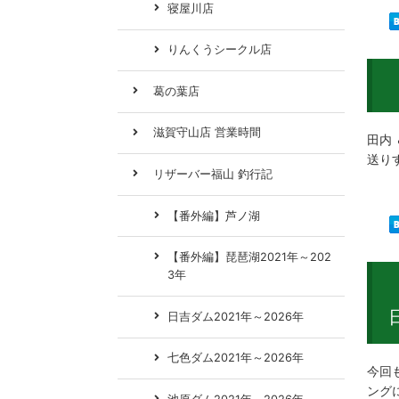
寝屋川店
りんくうシークル店
葛の葉店
滋賀守山店 営業時間
田内 
送り
リザーバー福山 釣行記
【番外編】芦ノ湖
【番外編】琵琶湖2021年～202
3年
日吉ダム2021年～2026年
七色ダム2021年～2026年
今回
ング