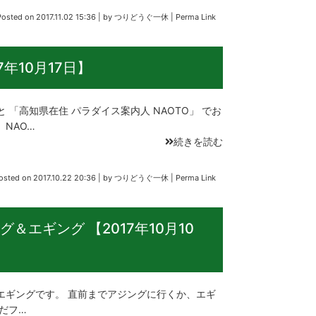
Posted on
2017.11.02 15:36
|
by
つりどうぐ一休
|
Perma Link
年10月17日】
 と 「高知県在住 パラダイス案内人 NAOTO」 でお
NAO…
続きを読む
osted on
2017.10.22 20:36
|
by
つりどうぐ一休
|
Perma Link
＆エギング 【2017年10月10
エギングです。 直前までアジングに行くか、エギ
だフ…