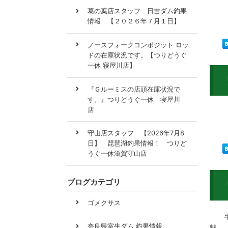
キス
葛の葉店スタッフ 日吉ダム釣果
情報 【２０２６年７月１日】
ノースフォークコンポジット ロッ
ドの在庫状況です。【つりどうぐ
一休 寝屋川店】
『Ｇルーミスの店頭在庫状況で
す。』つりどうぐ一休 寝屋川
店
キス
守山店スタッフ 【2026年7月8
日】 琵琶湖釣果情報！ つりど
うぐ一休滋賀守山店
ブログカテゴリ
ゴメクサス
キス
奈良県室生ダム 釣果情報
魅…