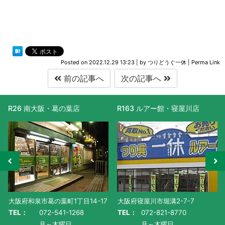
Posted on
2022.12.29 13:23
|
by
つりどうぐ一休
|
Perma Link
前の記事へ
次の記事へ
R163 ルアー館・寝屋川店
R477 滋賀守山店
大阪府寝屋川市堀溝2-7-7
滋賀県守山市水保町1130番地-1
TEL：
072-821-8770
TEL：
077-585-5011
月～木曜日
月～金曜日・祝