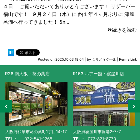
４日 ご覧いただいてありがとうございます！ リザーバー
福山です！ ９月２４日（水）に 約１年４ヶ月ぶりに 津風
呂湖へ行ってきました！ &n…
続きを読む
Posted on
2025.10.03 18:04
|
by
つりどうぐ一休
|
Perma Link
R26 南大阪・葛の葉店
R163 ルアー館・寝屋川店
大阪府和泉市葛の葉町1丁目14-17
大阪府寝屋川市堀溝2-7-7
TEL：
072-541-1268
TEL：
072-821-8770