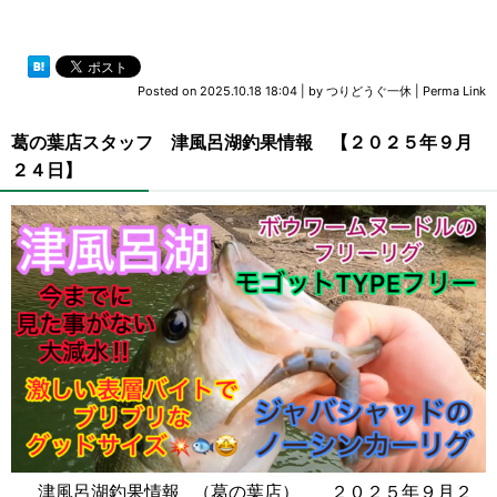
Posted on
2025.10.18 18:04
|
by
つりどうぐ一休
|
Perma Link
葛の葉店スタッフ 津風呂湖釣果情報 【２０２５年９月
２４日】
津風呂湖釣果情報 （葛の葉店） ２０２５年９月２