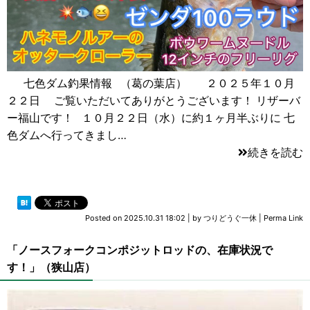
七色ダム釣果情報 （葛の葉店） ２０２５年１０月
２２日 ご覧いただいてありがとうございます！ リザーバ
ー福山です！ １０月２２日（水）に約１ヶ月半ぶりに 七
色ダムへ行ってきまし…
続きを読む
Posted on
2025.10.31 18:02
|
by
つりどうぐ一休
|
Perma Link
「ノースフォークコンポジットロッドの、在庫状況で
す！」（狭山店）