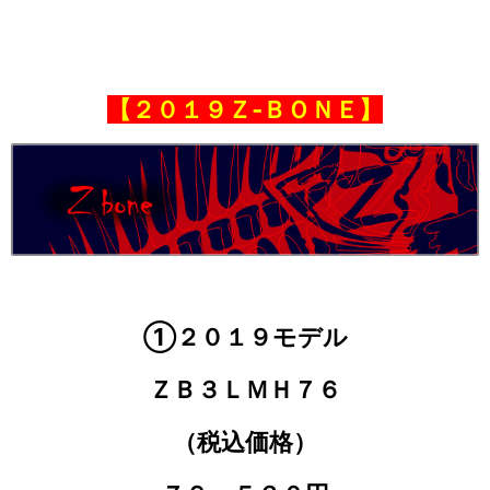
【２０１９Ｚ‐ＢＯＮＥ】
①２０１９モデル
ＺＢ３ＬＭＨ７６
（税込価格）