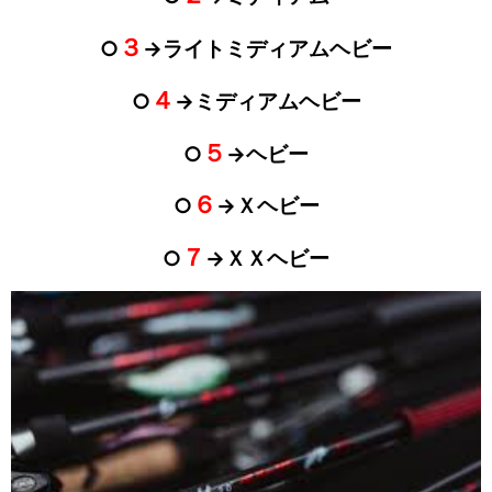
３
○
→ライトミディアムヘビー
４
○
→ミディアムヘビー
５
○
→ヘビー
６
○
→Ｘヘビー
７
○
→ＸＸヘビー