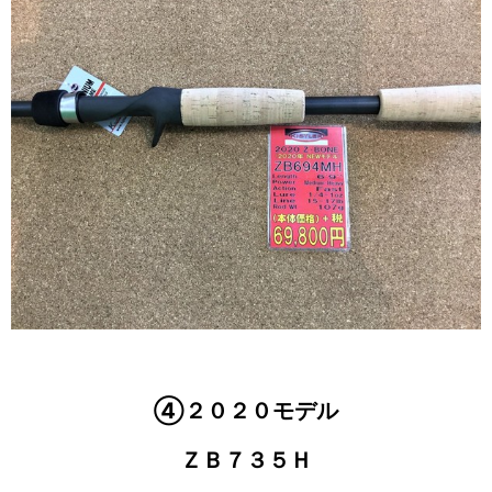
④２０２０モデル
ＺＢ７３５Ｈ