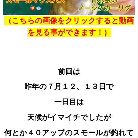
（こちらの画像をクリックすると
動画
を見る事ができます！）
前回は
昨年の
７月１２、１３日で
一日目は
天候がイマイチでしたが
何とか４０アップのスモールが釣れて