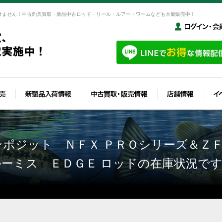
けません！中古釣具買取・新品中古ロッド・リール・ルアー・ワームなども大量販売中！
ポジット ＮＦＸ ＰＲＯシリーズ＆Ｚ
ーミス ＥＤＧＥ ロッドの在庫状況で