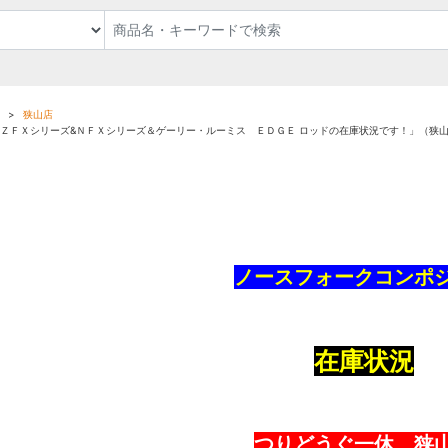
狭山店
＆ＺＦＸシリーズ&ＮＦＸシリーズ＆ゲーリー・ルーミス ＥＤＧＥ ロッドの在庫状況です！」（狭
ノースフォークコンポ
在庫状況
つりどうぐ一休 狭