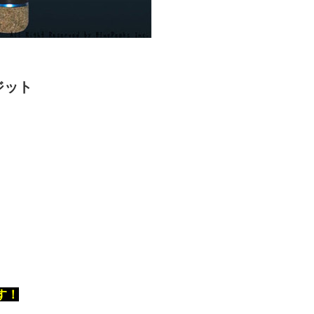
ジット
す！