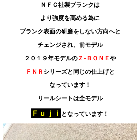
ＮＦＣ社製ブランクは
より強度を高める為に
ブランク表面の研磨をしない方向へと
チェンジされ、前モデル
２０１９年モデルの
Ｚ‐ＢＯＮＥ
や
ＦＮＲ
シリーズと同じの
仕上げと
なっています！
リールシートは全モデル
Ｆｕｊｉ
となっています！