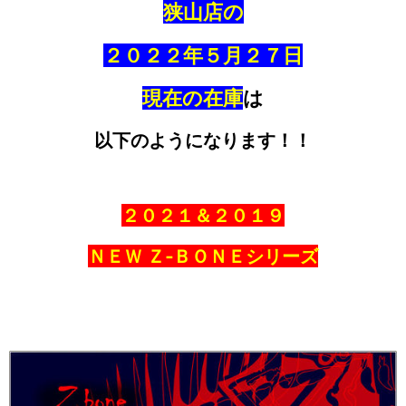
狭山店の
２０２２年５月２７日
現在の在庫
は
以下のようになります！！
２０２１＆２０１９
ＮＥＷ Ｚ‐ＢＯＮＥシリーズ