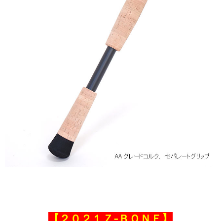
【２０２１Ｚ‐ＢＯＮＥ】