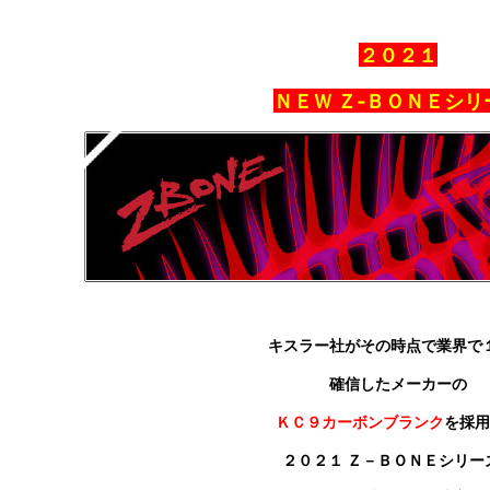
２０２１
ＮＥＷ Ｚ‐ＢＯＮＥシリ
キスラー社がその時点で業界で
確信した
メーカーの
ＫＣ９カーボンブランク
を採用
２０２１ Ｚ－ＢＯＮＥシリー