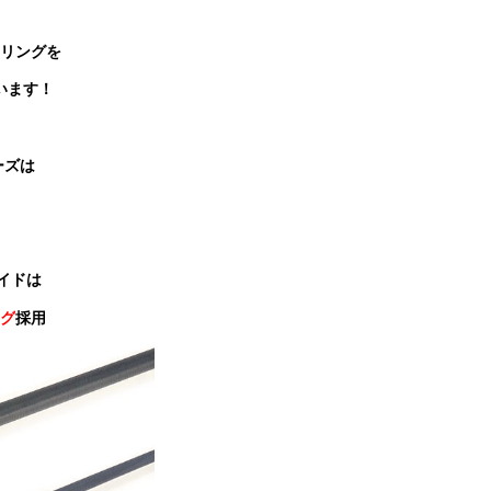
リングを
います！
ーズは
イドは
グ
採用