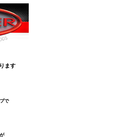
ります
プで
が