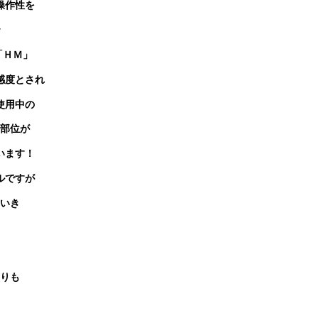
操作性を
「ＨＭ」
感度とされ
使用中の
部位が
います！
ルですが
いき
りも