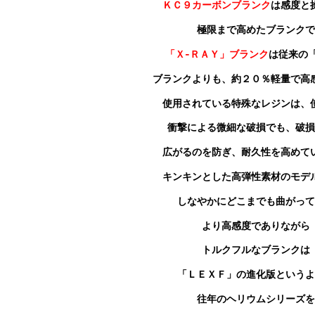
ＫＣ９カーボンブランク
は感度と
極限まで高めたブランクで
「Ｘ‐ＲＡＹ」ブランク
は従来の
ブランクよりも
、約２０％軽量で高
使用されている特殊なレジンは、
衝撃による微細な破損でも、破損
広がるのを防ぎ、耐久性を高めて
キンキンとした高弾性素材のモデ
しなやかにどこまでも曲がって
より高感度でありながら
トルクフルなブランクは
「ＬＥＸＦ」の進化版というよ
往年のヘリウムシリーズを