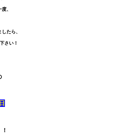
一度、
！
ましたら、
下さい！
の
日
！！