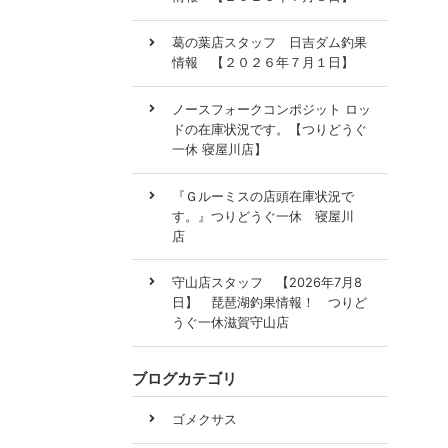
葛の葉店スタッフ 日吉ダム釣果
情報 【２０２６年７月１日】
ノースフォークコンポジット ロッ
ドの在庫状況です。【つりどうぐ
一休 寝屋川店】
『Ｇルーミスの店頭在庫状況で
す。』つりどうぐ一休 寝屋川
店
守山店スタッフ 【2026年7月8
日】 琵琶湖釣果情報！ つりど
うぐ一休滋賀守山店
ブログカテゴリ
ゴメクサス