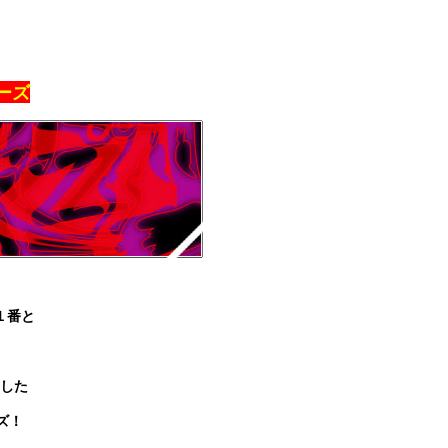
ーズ
１番と
した
ズ！