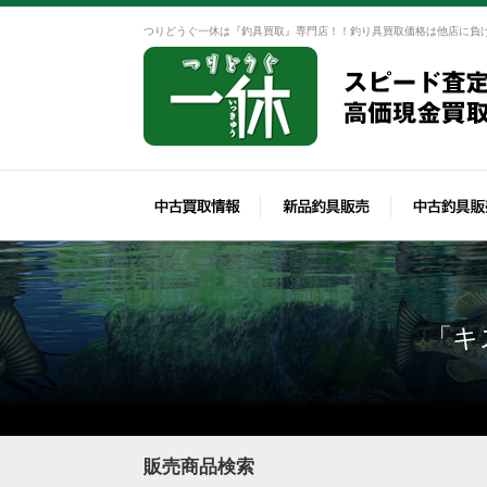
つりどうぐ一休は『釣具買取』専門店！！釣り具買取価格は他店に負
「キ
販売商品検索