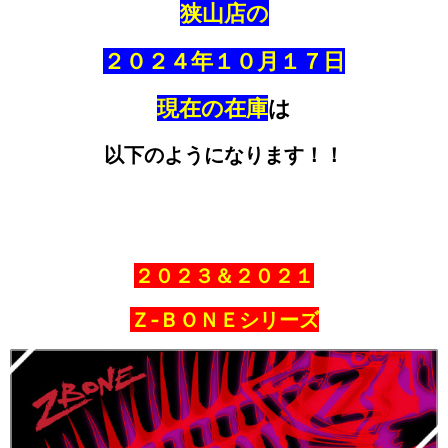
狭山店の
２０２４年１０
月１７
日
現在の在庫
は
以下のようになります！！
２０２３＆２０２１
Ｚ‐ＢＯＮＥシリーズ