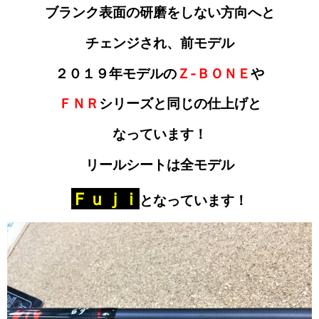
ブランク表面の研磨をしない方向へと
チェンジされ、前モデル
２０１９年モデルの
Ｚ‐ＢＯＮＥ
や
ＦＮＲ
シリーズと同じの
仕上げと
なっています！
リールシートは全モデル
Ｆｕｊｉ
となっています！