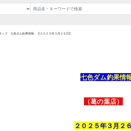
タッフ 七色ダム釣果情報 【２０２５年３月２６日】
七色ダム釣果情
（葛の葉店）
２０２５年３
月２