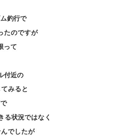
ダム釣行で
ったのですが
限って
ル付近の
してみると
どで
きる状況ではなく
せんでしたが