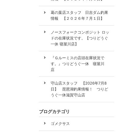
葛の葉店スタッフ 日吉ダム釣果
情報 【２０２６年７月１日】
ノースフォークコンポジット ロッ
ドの在庫状況です。【つりどうぐ
一休 寝屋川店】
『Ｇルーミスの店頭在庫状況で
す。』つりどうぐ一休 寝屋川
店
守山店スタッフ 【2026年7月8
日】 琵琶湖釣果情報！ つりど
うぐ一休滋賀守山店
ブログカテゴリ
ゴメクサス