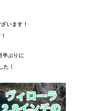
ございます！
す！
月半ぶりに
した！