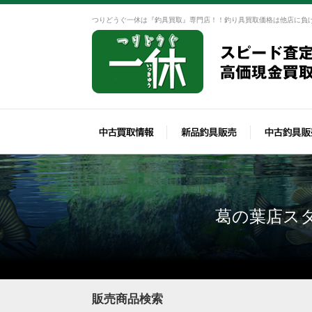
つりどうぐ一休は『釣具買取』専門店！！釣り具買取価格は他店に負
葛の葉店ス
販売商品検索