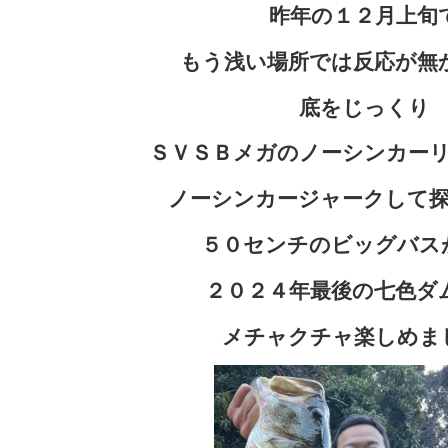
昨年の１２月上旬
もう浅い場所では反応が無
底をじっくり
ＳＶＳＢメガのノーシンカー
ノーシンカージャークして
５０センチのビッグバス
２０２４年最後の七色ダ
メチャクチャ楽しめま