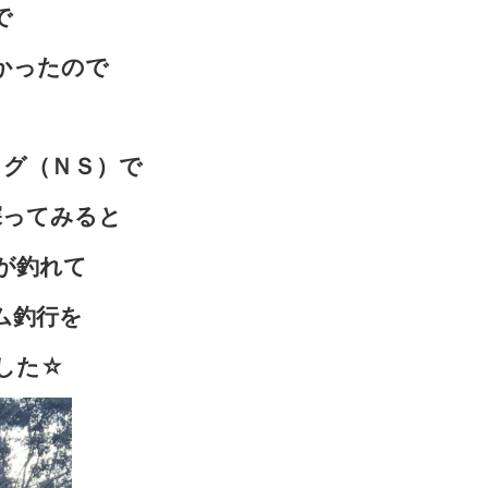
で
かったので
リグ（ＮＳ）で
探ってみると
が釣れて
ム釣行を
した
☆