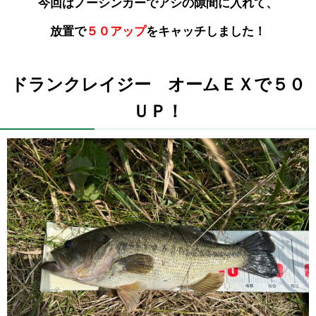
今回はノーシンカー
でアシの隙間に入れて、
放置で
５０アップ
をキャッチしました！
ドランクレイジー オームＥＸで５０
ＵＰ！