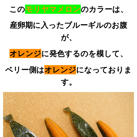
この
モリヤマメロン
のカラーは、
産卵期に入ったブルーギルのお腹
が、
オレンジ
に発色するのを模して、
ベリー側は
オレンジ
になっておりま
す。