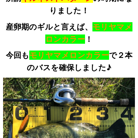
りました！
産卵期のギルと言えば、
モリヤマメ
ロンカラー
！
今回も
モリヤマメロンカラー
で２本
のバスを確保しました♪