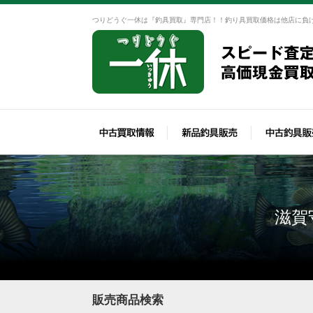
つりどうぐ一休は『釣具買取』専門店！！釣り具買取価格は他店に負
滋賀
販売商品検索