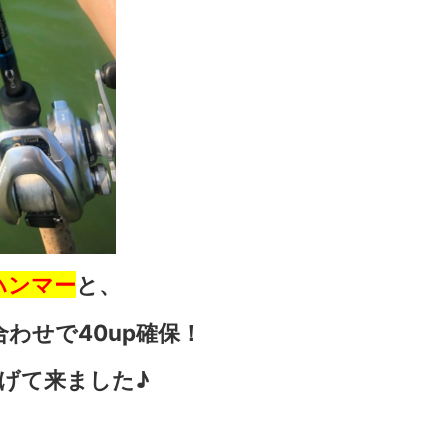
ハンマー
と、
わせで40up確保！
げて来ました♪