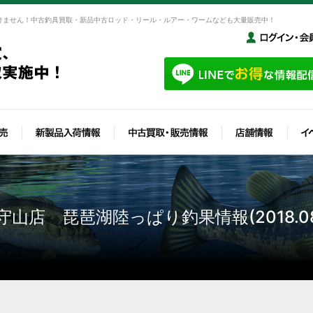
けません！中古釣具買取・新品中古ロッド・リール・ルアー・ワームなども大量販売中！
守山店 琵琶湖陸っぱり釣果情報(2018.08.