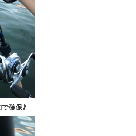
加で確保
♪