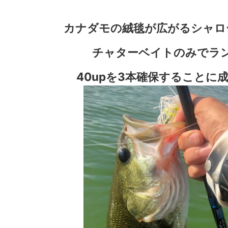
カナダモの絨毯が広がるシャロ
チャターベイトのみでラ
40upを3本確保することに