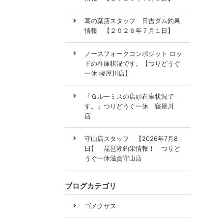
葛の葉店スタッフ 日吉ダム釣果
情報 【２０２６年７月１日】
ノースフォークコンポジット ロッ
ドの在庫状況です。【つりどうぐ
一休 寝屋川店】
『Ｇルーミスの店頭在庫状況で
す。』つりどうぐ一休 寝屋川
店
守山店スタッフ 【2026年7月8
日】 琵琶湖釣果情報！ つりど
うぐ一休滋賀守山店
ブログカテゴリ
ゴメクサス