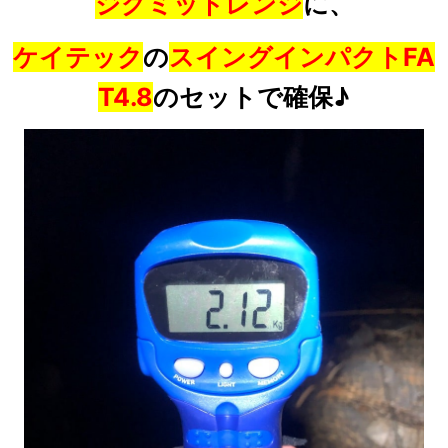
ジグミッドレンジ
に、
ケイテック
の
スイングインパクトFA
T4.8
のセットで確保♪