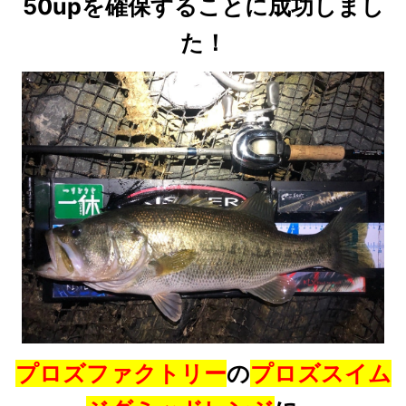
50upを確保することに成功しまし
た！
プロズファクトリー
の
プロズスイム