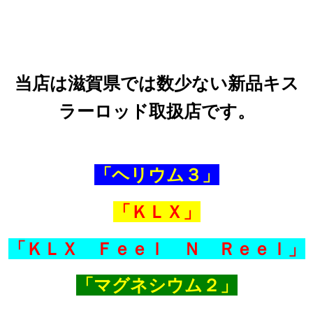
当店は滋賀県では数少ない新品キス
ラーロッド取扱店です。
「ヘリウム３」
「ＫＬＸ」
「ＫＬＸ Ｆｅｅｌ Ｎ Ｒｅｅｌ」
「マグネシウム２」