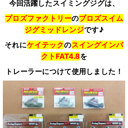
今回活躍したスイミングジグは、
プロズファクトリー
の
プロズスイム
ジグミッドレンジ
です♪
それに
ケイテック
の
スイングインパ
クトFAT4.8
を
トレーラーにつけて使用しました！