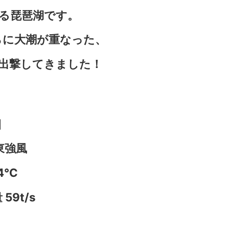
る琵琶湖です。
らに大潮が重なった、
出撃してきました！
日
東強風
.4℃
59t/s