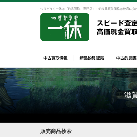
つりどうぐ一休は『釣具買取』専門店！！釣り具買取価格は他店に負
滋賀
販売商品検索