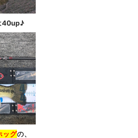
0up♪
ホッグ
の、