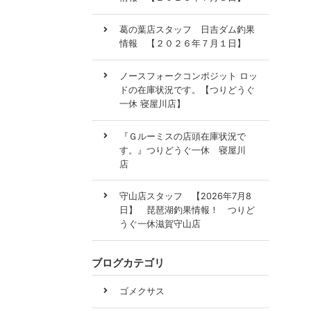
葛の葉店スタッフ 日吉ダム釣果
情報 【２０２６年７月１日】
ノースフォークコンポジット ロッ
ドの在庫状況です。【つりどうぐ
一休 寝屋川店】
『Ｇルーミスの店頭在庫状況で
す。』つりどうぐ一休 寝屋川
店
守山店スタッフ 【2026年7月8
日】 琵琶湖釣果情報！ つりど
うぐ一休滋賀守山店
ブログカテゴリ
ゴメクサス