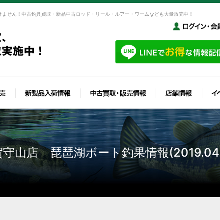
けません！中古釣具買取・新品中古ロッド・リール・ルアー・ワームなども大量販売中！
守山店 琵琶湖ボート釣果情報(2019.04.