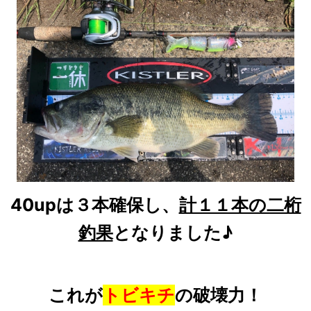
40upは３本確保し、
計１１本の二桁
釣果
となりました♪
これが
トビキチ
の破壊力！