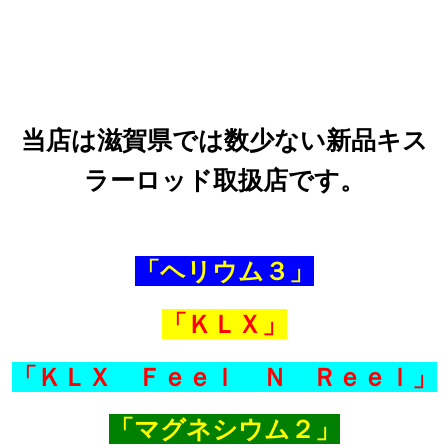
当店は滋賀県では数少ない新品キス
ラーロッド取扱店です。
「ヘリウム３」
「ＫＬＸ」
「ＫＬＸ Ｆｅｅｌ Ｎ Ｒｅｅｌ」
「マグネシウム２」