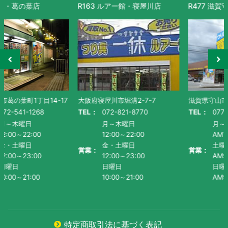
R163 ルアー館・寝屋川店
R477 滋賀守山店
大阪府寝屋川市堀溝2-7-7
滋賀県守山市水保町1130番地-1
TEL：
072-821-8770
TEL：
077-585-5011
月～木曜日
月～金曜日・祝
12:00～22:00
AM10:00～PM9:00
金・土曜日
土曜日
営業：
営業：
12:00～23:00
AM9:00~PM9:00
日曜日
日曜日
10:00～21:00
AM9:00～PM8:00
特定商取引法に基づく表記