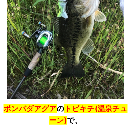
ボンバダアグア
の
トビキチ(温泉チュ
ーン)
で、