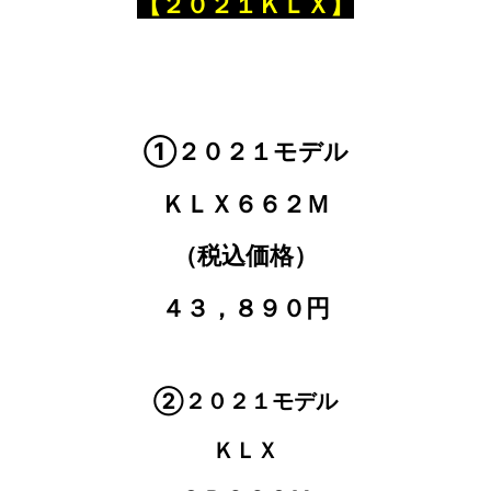
【２０２１ＫＬＸ】
①２０２１モデル
ＫＬＸ６６２Ｍ
（税込価格）
４３，８９０円
②２０２１モデル
ＫＬＸ