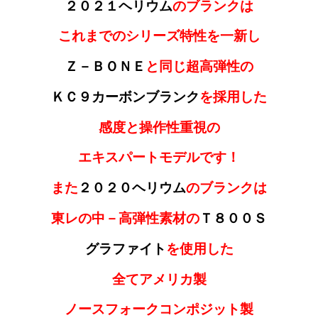
２０２１ヘリウム
のブランクは
これまでのシリーズ特性を一新し
Ｚ－ＢＯＮＥ
と同じ超高弾性の
ＫＣ９カーボンブランク
を採用した
感度と操作性重視の
エキスパートモデルです！
また
２０２０ヘリウム
のブランクは
東レの
中－高弾性素材の
Ｔ８００Ｓ
グラファイト
を使用した
全てアメリカ製
ノースフォークコンポジット製