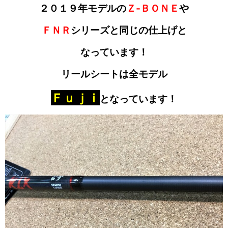
２０１９年モデルの
Ｚ‐ＢＯＮＥ
や
ＦＮＲ
シリーズと同じの
仕上げと
なっています！
リールシートは全モデル
Ｆｕｊｉ
となっています！