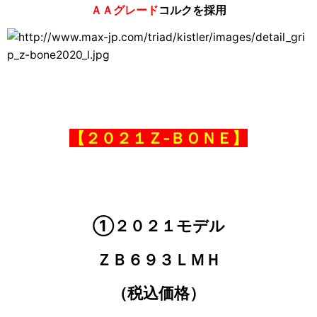
ＡＡグレード
コルクを採用
【２０２１Ｚ‐ＢＯＮＥ】
①２０２１モデル
ＺＢ６９３ＬＭＨ
（税込価格）