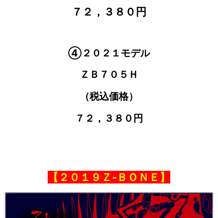
７２，３８０円
④２０２１モデル
ＺＢ７０５Ｈ
（税込価格）
７２，３８０円
【２０１９Ｚ‐ＢＯＮＥ】