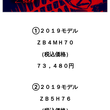
①２０１９モデル
ＺＢ４ＭＨ７０
（税込価格）
７３，４８０円
②２０１９モデル
ＺＢ５Ｈ７６