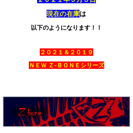
現在の在庫
は
以下のようになります！！
２０２１＆２０１９
ＮＥＷ Ｚ‐ＢＯＮＥシリーズ