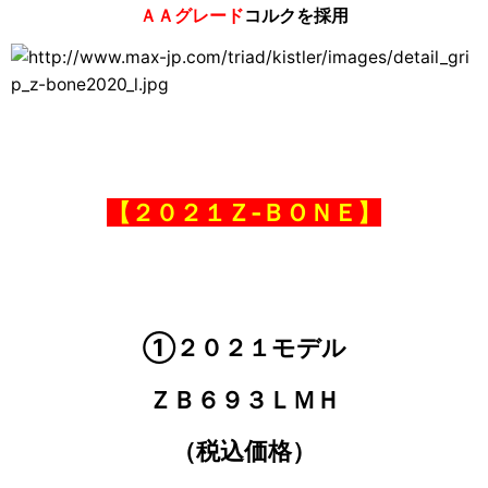
ＡＡグレード
コルクを採用
【２０２１Ｚ‐ＢＯＮＥ】
①２０２１モデル
ＺＢ６９３ＬＭＨ
（税込価格）