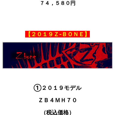
７４，５８０円
【２０１９Ｚ‐ＢＯＮＥ】
①２０１９モデル
ＺＢ４ＭＨ７０
（税込価格）