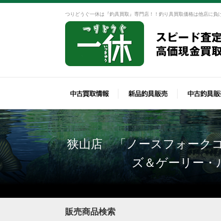
つりどうぐ一休は『釣具買取』専門店！！釣り具買取価格は他店に負
狭山店 「ノースフォークコ
ズ＆ゲーリー・
販売商品検索