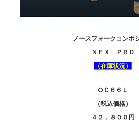
ノースフォークコンポ
ＮＦＸ ＰＲＯ
（在庫状況）
○Ｃ６６Ｌ
（税込価格）
４２，８００円