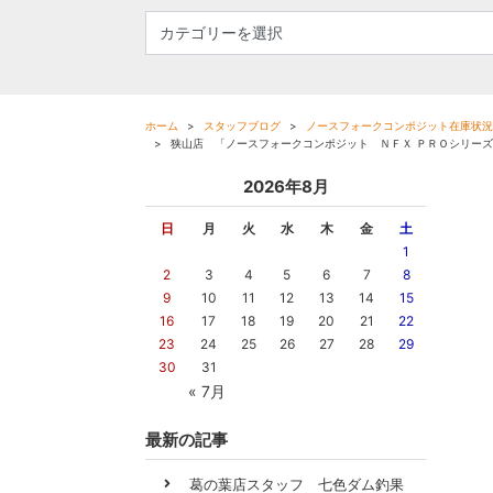
ホーム
スタッフブログ
ノースフォークコンポジット在庫状況
狭山店 「ノースフォークコンポジット ＮＦＸ ＰＲＯシリー
2026年8月
日
月
火
水
木
金
土
1
2
3
4
5
6
7
8
9
10
11
12
13
14
15
16
17
18
19
20
21
22
23
24
25
26
27
28
29
30
31
« 7月
最新の記事
葛の葉店スタッフ 七色ダム釣果