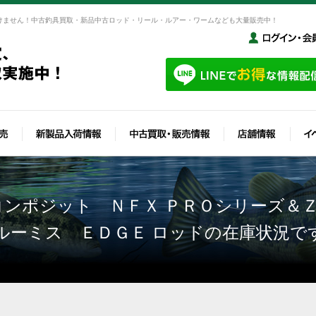
けません！中古釣具買取・新品中古ロッド・リール・ルアー・ワームなども大量販売中！
ンポジット ＮＦＸ ＰＲＯシリーズ＆
ルーミス ＥＤＧＥ ロッドの在庫状況で