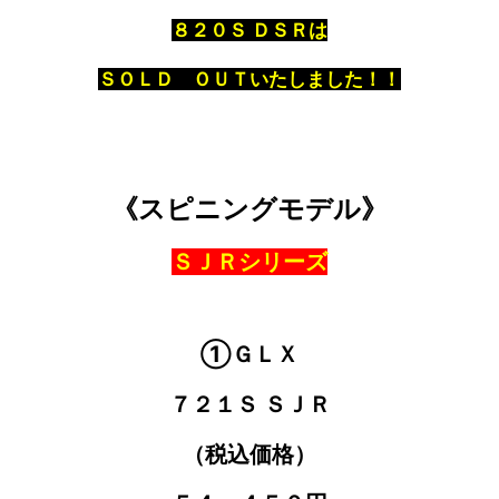
８２０Ｓ ＤＳＲは
ＳＯＬＤ ＯＵＴいたしました！！
《スピニングモデル》
ＳＪＲシリーズ
①ＧＬＸ
７２１Ｓ ＳＪＲ
（税込価格）