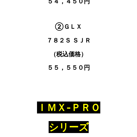
５４，４５０円
②ＧＬＸ
７８２Ｓ ＳＪＲ
（税込価格）
５５，５５０円
ＩＭＸ-ＰＲＯ
シリーズ