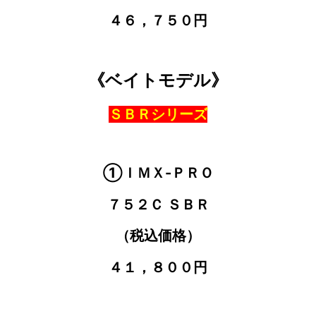
４６，７５０円
《ベイトモデル》
ＳＢＲシリーズ
①ＩＭＸ-ＰＲＯ
７５２Ｃ ＳＢＲ
（税込価格）
４１，８００円