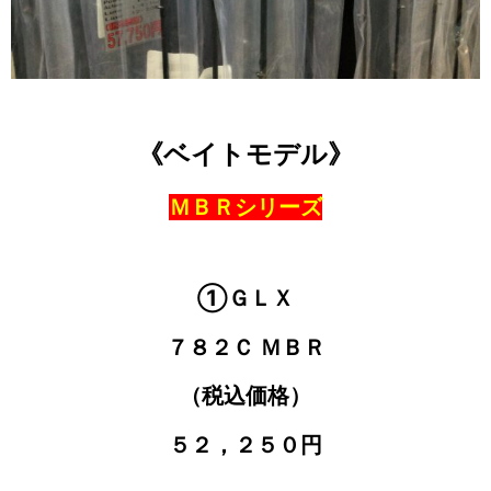
《ベイトモデル》
ＭＢＲシリーズ
①ＧＬＸ
７８２Ｃ ＭＢＲ
（税込価格）
５２，２５０円