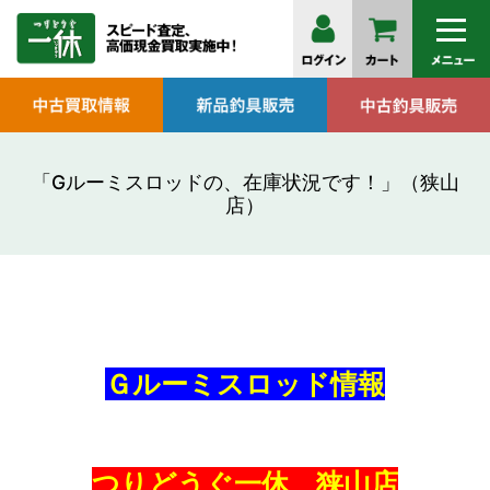
「Gルーミスロッドの、在庫状況です！」（狭山
店）
Ｇルーミスロッド情報
つりどうぐ一休 狭山店