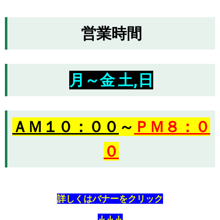
営業時間
月～金 土,日
ＡＭ１０：００
～
ＰＭ８：０
０
詳しくはバナーをクリック
↓↓↓