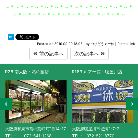
～＊～＊～＊～＊～＊～＊～＊～＊～＊～＊～＊～＊～＊
～＊～＊～＊～＊～＊～＊～＊～＊～＊～＊～＊～
Posted on
2019.09.29 18:03
|
by
つりどうぐ一休
|
Perma Link
前の記事へ
次の記事へ
R26 南大阪・葛の葉店
R163 ルアー館・寝屋川店
大阪府和泉市葛の葉町1丁目14-17
大阪府寝屋川市堀溝2-7-7
TEL：
072-541-1268
TEL：
072-821-8770