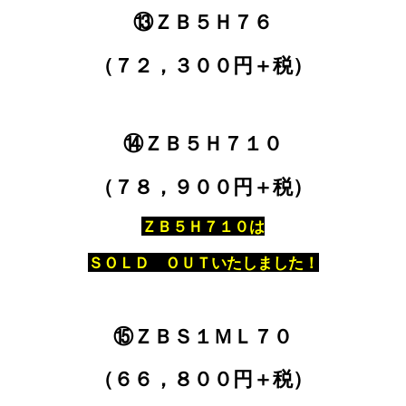
⑬ＺＢ５Ｈ７６
（７２，３００円＋税）
⑭ＺＢ５Ｈ７１０
（７８，９００円＋税）
ＺＢ５Ｈ７１０は
ＳＯＬＤ ＯＵＴいたしました！
⑮ＺＢＳ１ＭＬ７０
（６６，８００円＋税）