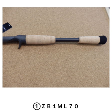
①ＺＢ１ＭＬ７０