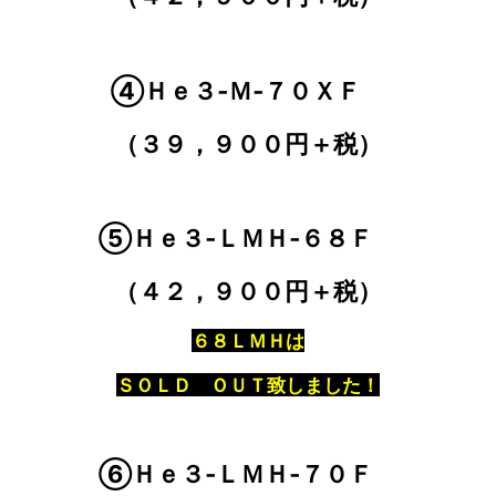
④Ｈｅ３‐Ｍ‐７０ＸＦ
（３９，９００円＋税）
⑤Ｈｅ３‐ＬＭＨ‐６８Ｆ
（４２，９００円＋税）
６８ＬＭＨは
ＳＯＬＤ ＯＵＴ致しました！
⑥Ｈｅ３‐ＬＭＨ‐７０Ｆ