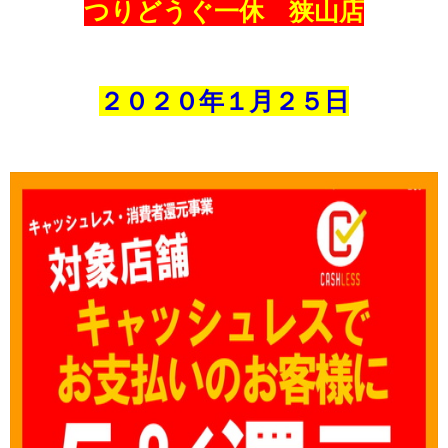
つりどうぐ一休 狭山店
２０２０年１
月２５
日