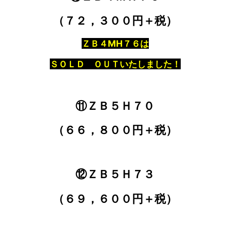
（７２，３００円＋税）
ＺＢ４MH７６は
ＳＯＬＤ ＯＵＴいたしました！
⑪ＺＢ５Ｈ７０
（６６，８００円＋税）
⑫ＺＢ５Ｈ７３
（６９，６００円＋税）