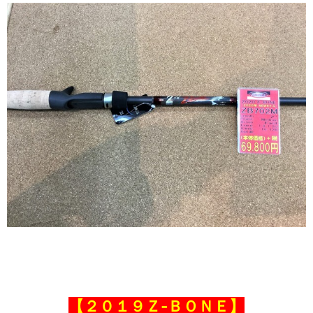
【２０１９Ｚ‐ＢＯＮＥ】