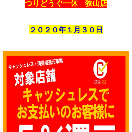
つりどうぐ一休 狭山店
２０２０年１
月３０
日