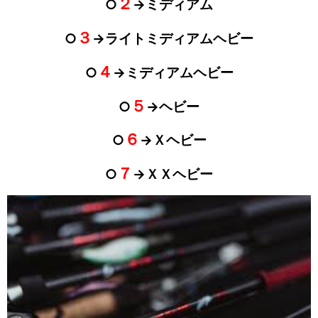
２
○
→ミディアム
３
○
→ライトミディアムヘビー
４
○
→ミディアムヘビー
５
○
→ヘビー
６
○
→Ｘヘビー
７
○
→ＸＸヘビー