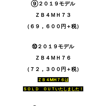
⑨２０１９モデル
ＺＢ４ＭＨ７３
（６９，６００円＋税）
⑩２０１９モデル
ＺＢ４ＭＨ７６
（７２，３００円＋税）
ＺＢ４MH７６は
ＳＯＬＤ ＯＵＴいたしました！