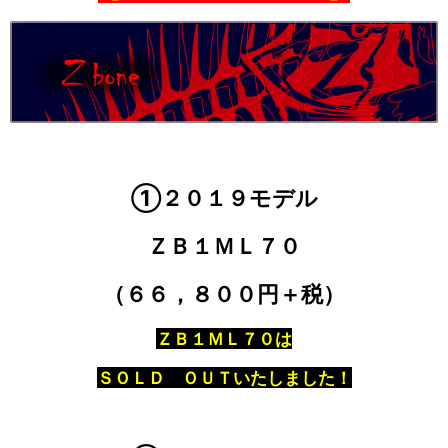
①２０１９モデル
ＺＢ１ＭＬ７０
（６６，８００円＋税）
ＺＢ１ＭＬ７０は
ＳＯＬＤ ＯＵＴいたしました！