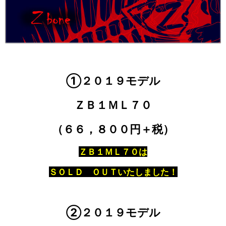
①２０１９モデル
ＺＢ１ＭＬ７０
（６６，８００円＋税）
ＺＢ１ＭＬ７０は
ＳＯＬＤ ＯＵＴいたしました！
②２０１９モデル