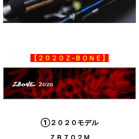
【２０２０Ｚ‐ＢＯＮＥ】
①２０２０モデル
ＺＢ７０２Ｍ