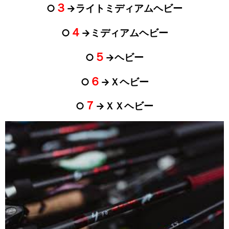
３
○
→ライトミディアムヘビー
４
○
→ミディアムヘビー
５
○
→ヘビー
６
○
→Ｘヘビー
７
○
→ＸＸヘビー