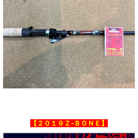
【２０１９Ｚ‐ＢＯＮＥ】