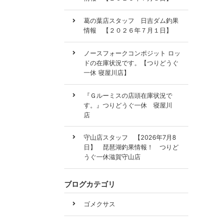
葛の葉店スタッフ 日吉ダム釣果
情報 【２０２６年７月１日】
ノースフォークコンポジット ロッ
ドの在庫状況です。【つりどうぐ
一休 寝屋川店】
『Ｇルーミスの店頭在庫状況で
す。』つりどうぐ一休 寝屋川
店
守山店スタッフ 【2026年7月8
日】 琵琶湖釣果情報！ つりど
うぐ一休滋賀守山店
ブログカテゴリ
ゴメクサス