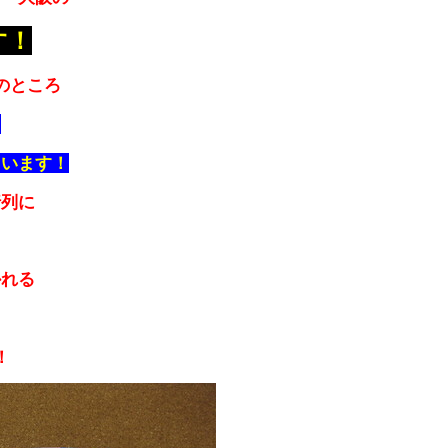
す！
のところ
！
ています！
行列に
かれる
！