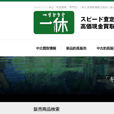
つりどうぐ一休は『釣具買取』専門店！！釣り具買取価格は他店に負
「
販売商品検索