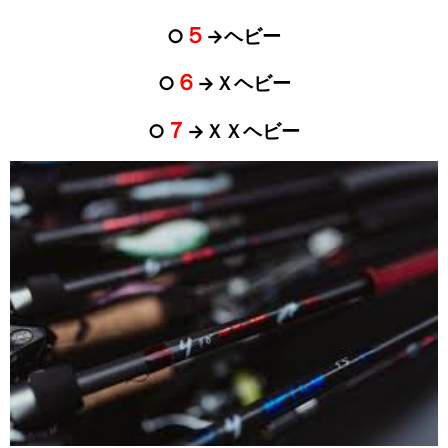
５
○
→ヘビー
６
○
→Ｘヘビー
７
○
→ＸＸヘビー