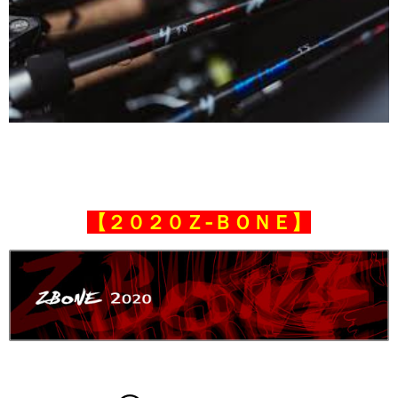
【２０２０Ｚ‐ＢＯＮＥ】