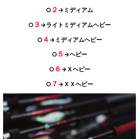
２
○
→ミディアム
３
○
→ライトミディアムヘビー
４
○
→ミディアムヘビー
５
○
→ヘビー
６
○
→Ｘヘビー
７
○
→ＸＸヘビー