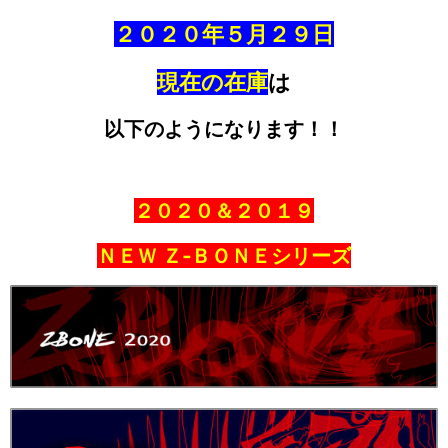
２０２０年５月２９日
現在の在庫
は
以下のようになります！！
２０２０＆２０１９
ＮＥＷ Ｚ‐ＢＯＮＥシリーズ