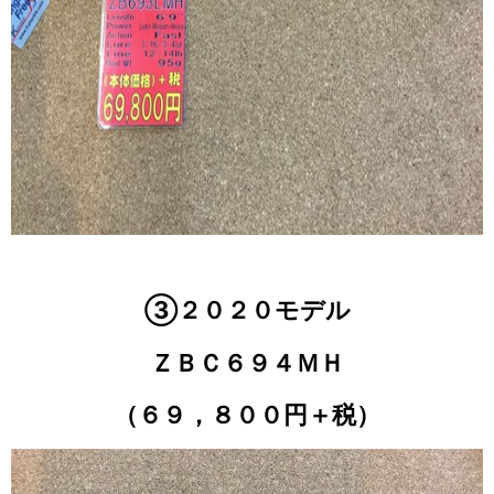
③２０２０モデル
ＺＢＣ６９４ＭＨ
（６９，８００円＋税）