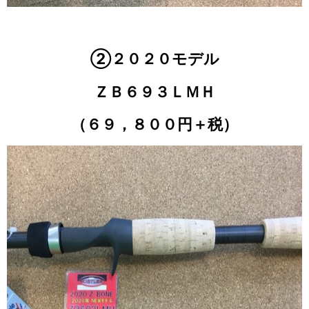
②２０２０モデル
ＺＢ６９３ＬＭＨ
（６９，８００円＋税）