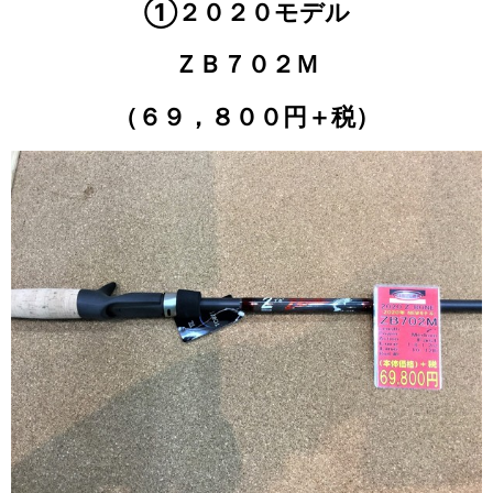
①２０２０モデル
ＺＢ７０２Ｍ
（６９，８００円＋税）