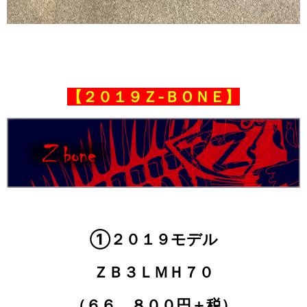
【２０１９Ｚ‐ＢＯＮＥ】
①
２０１９モデル
ＺＢ３ＬＭＨ７０
（６６，８００円＋税）