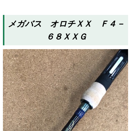
メガバス オロチＸＸ Ｆ４－
６８ＸＸＧ