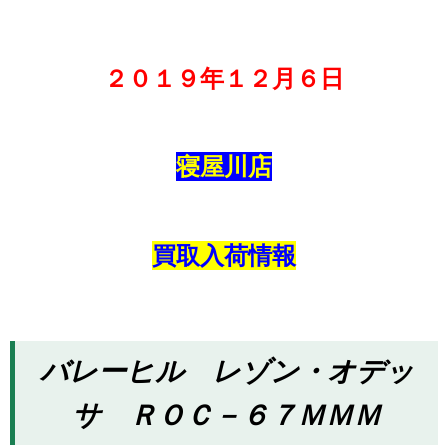
２０１９年１２月６日
寝屋川店
買取入荷情報
バレーヒル レゾン・オデッ
サ ＲＯＣ－６７ＭＭＭ