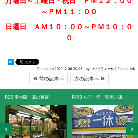
月曜日～土曜日・祝日 ＰＭ１２：００
～ＰＭ１１：００
日曜日 ＡＭ１０：００～ＰＭ１０：０
０
Posted on
2019.12.06 20:06
|
by
つりどうぐ一休
|
Perma Link
前の記事へ
次の記事へ
R163 ルアー館・寝屋川店
R477 滋賀守山店