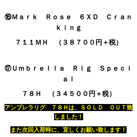
⑯Ｍａｒｋ Ｒｏｓｅ ６ＸＤ Ｃｒａｎ
ｋｉｎｇ
７１１ＭＨ （３８７００円＋税）
⑰Ｕｍｂｒｅｌｌａ Ｒｉｇ Ｓｐｅｃｉ
ａｌ
７８Ｈ （３４５００円＋税）
アンブレラリグ ７８Ｈは、ＳＯＬＤ ＯＵＴ致
しました！
また次回入荷時に、宜しくお願い致します！