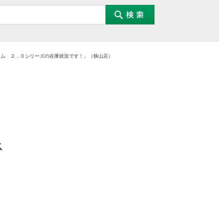
タム ２．０シリーズの在庫状況です！」（狭山店）
ス