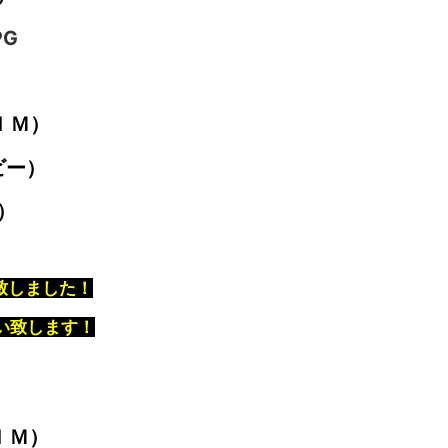
ＩＭ）
ビー）
）
T致しました！
い致します！
ＩＭ）