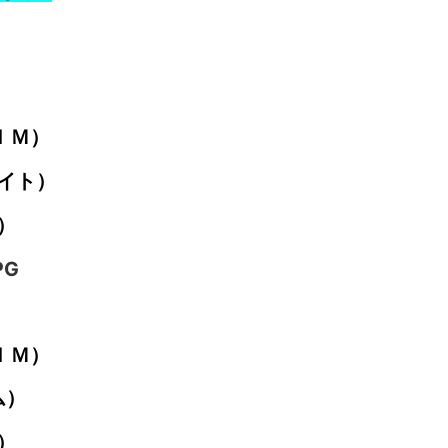
ＩＭ）
イト）
）
ＩＭ）
ム）
）