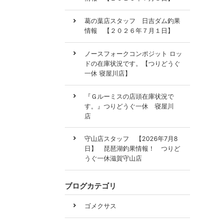
葛の葉店スタッフ 日吉ダム釣果
情報 【２０２６年７月１日】
ノースフォークコンポジット ロッ
ドの在庫状況です。【つりどうぐ
一休 寝屋川店】
『Ｇルーミスの店頭在庫状況で
す。』つりどうぐ一休 寝屋川
店
守山店スタッフ 【2026年7月8
日】 琵琶湖釣果情報！ つりど
うぐ一休滋賀守山店
ブログカテゴリ
ゴメクサス