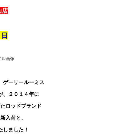
山店
２日
 ゲーリールーミス
が、２０１４年に
げたロッドブランド
ム新入荷
と、
たしました！