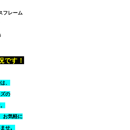
スフレーム
！
況です！
では、
ーズの
す。
、お気軽に
いませ。