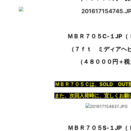
ＭＢＲ７０５C‐１JP（
（７ｆｔ ミディアヘ
（４８０００円＋税
ＭＢＲ７０５Ｃは、SOLD OU
また、次回入荷時に、宜しくお願
ＭＢＲ７０５S‐１JP（