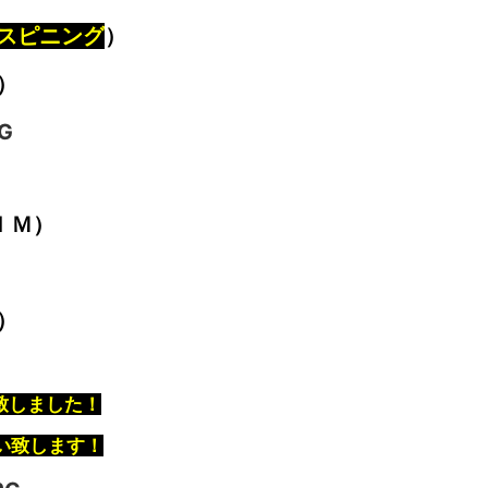
スピニング
）
）
ＩＭ）
）
）
T致しました！
い致します！