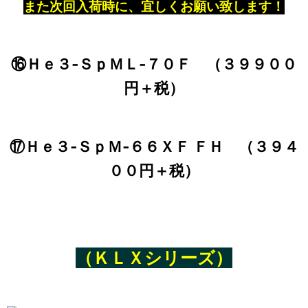
また次回入荷時に、宜しくお願い致します！
⑯Ｈｅ３‐ＳｐＭＬ‐７０Ｆ （３９９００
円＋税）
⑰Ｈｅ３‐ＳｐＭ‐６６ＸＦ ＦＨ （３９４
００円＋税）
（ＫＬＸシリーズ）