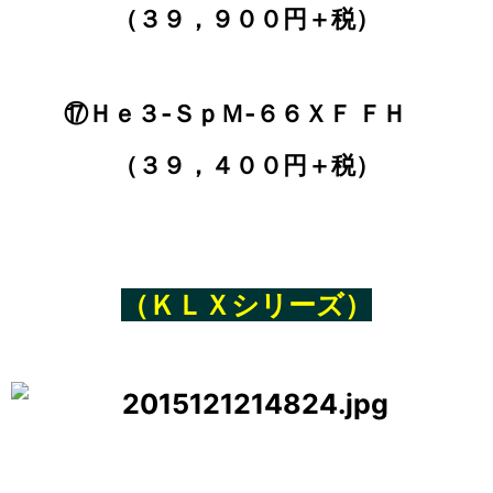
（３９，９００円＋税）
⑰Ｈｅ３‐ＳｐＭ‐６６ＸＦ ＦＨ
（３９，４００円＋税）
（ＫＬＸシリーズ）