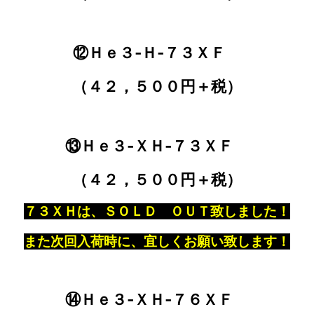
⑫Ｈｅ３‐Ｈ‐７３ＸＦ
（４２，５００円＋税）
⑬Ｈｅ３‐ＸＨ‐７３ＸＦ
（４２，５００円＋税）
７３ＸＨは、ＳＯＬＤ ＯＵＴ致しました！
また次回入荷時に、宜しくお願い致します！
⑭Ｈｅ３‐ＸＨ‐７６ＸＦ