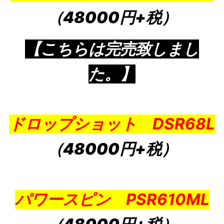
（48000円+税）
【こちらは完売致しまし
た。】
ドロップショット DSR68L
（48000円+税）
パワースピン PSR610ML