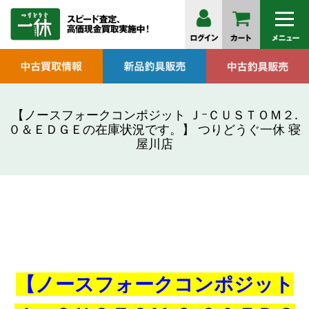
【ノースフォークコンポジット ＪｰＣＵＳＴＯＭ２.
０＆ＥＤＧＥの在庫状況です。】 つりどうぐ一休 寝
屋川店
【ノースフォークコンポジット