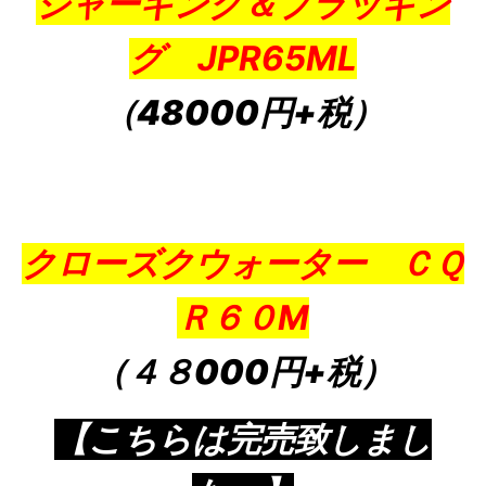
ジャーキング＆プラッギン
グ JPR65ML
（48000円+税）
クローズクウォーター ＣＱ
Ｒ６０M
（４８000円+税）
【こちらは完売致しまし