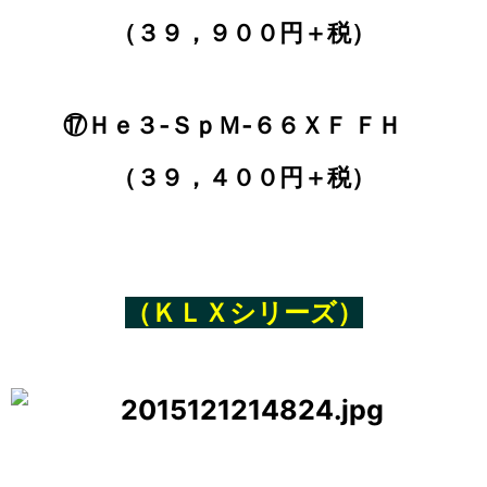
（３９，９００円＋税）
⑰Ｈｅ３‐ＳｐＭ‐６６ＸＦ ＦＨ
（３９，４００円＋税）
（ＫＬＸシリーズ）