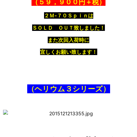
（５９，９００円＋税）
２Ｍ‐７０Ｓｐｉｎは
ＳＯＬＤ ＯＵＴ致しました！
また次回入荷時に
宜しくお願い致します！
（ヘリウム３シリーズ）