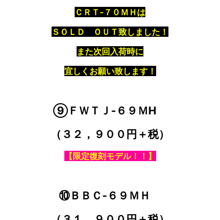
ＣＲＴ‐７０ＭＨは
ＳＯＬＤ ＯＵＴ致しました！
また次回入荷時に
宜しくお願い致します！
⑨ＦＷＴＪ‐６９ＭH
（３２，９００円＋税）
【限定復刻モデル！！】
⑩ＢＢＣ‐６９ＭＨ
（３１，９００円＋税）