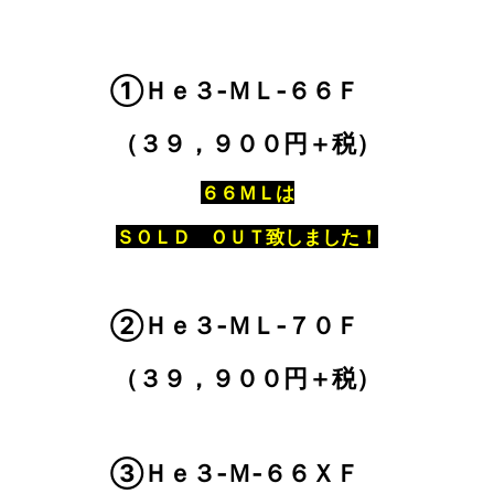
①Ｈｅ３‐ＭＬ‐６６Ｆ
（３９，９００円＋税）
６６ＭＬは
ＳＯＬＤ ＯＵＴ致しました！
②Ｈｅ３‐ＭＬ‐７０Ｆ
（３９，９００円＋税）
③Ｈｅ３‐Ｍ‐６６ＸＦ