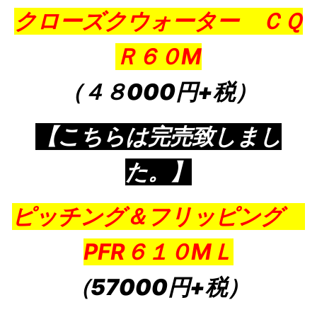
クローズクウォーター ＣＱ
Ｒ６０M
（４８000円+税）
【こちらは完売致しまし
た。】
ピッチング＆フリッピング
PFR６１０MＬ
（57000円+税）