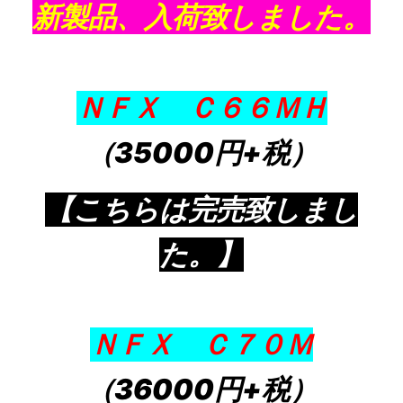
新製品、入荷致しました。
ＮＦＸ Ｃ６６ＭＨ
（35000円+税）
【こちらは完売致しまし
た。】
ＮＦＸ Ｃ７０Ｍ
（36000円+税）