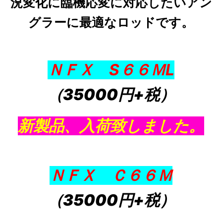
況変化に臨機応変に対応したいアン
グラーに最適なロッドです。
ＮＦＸ S６６ＭL
（35000円+税）
新製品、入荷致しました。
ＮＦＸ Ｃ６６Ｍ
（35000円+税）