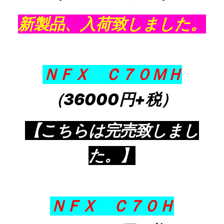
新製品、入荷致しました。
ＮＦＸ Ｃ７０ＭＨ
（36000円+税）
【こちらは完売致しまし
た。】
ＮＦＸ Ｃ７０Ｈ