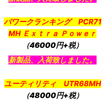
パワークランキング PCR71
MH Ｅｘｔｒａ Ｐｏｗｅｒ
（46000円+税）
新製品、入荷致しました。
ユーティリティ UTR68MH
（48000円+税）