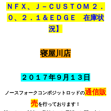
ＮＦＸ、Ｊ－ＣＵＳＴＯＭ ２．
０、２．１＆ＥＤＧＥ 在庫状
況】
寝屋川店
２０１７年９
月１３
日
通信販
ノースフォークコンポジットロッドの
売
を行っております！