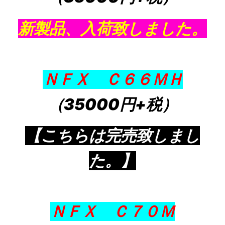
新製品、入荷致しました。
ＮＦＸ Ｃ６６ＭＨ
（35000円+税）
【こちらは完売致しまし
た。】
ＮＦＸ Ｃ７０Ｍ