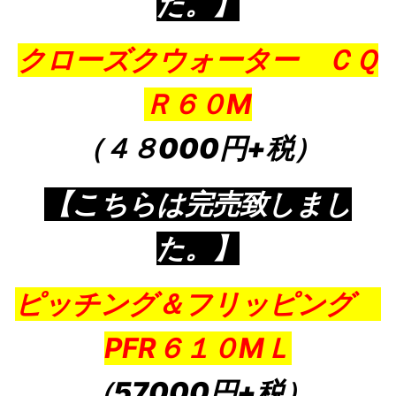
た。】
クローズクウォーター ＣＱ
Ｒ６０M
（４８000円+税）
【こちらは完売致しまし
た。】
ピッチング＆フリッピング
PFR６１０MＬ
（57000円+税）