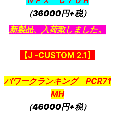
ＮＦＸ Ｃ７０Ｈ
（36000円+税）
新製品、入荷致しました。
【J ‐CUSTOM 2.
1
】
パワークランキング PCR71
MH
（46000円+税）