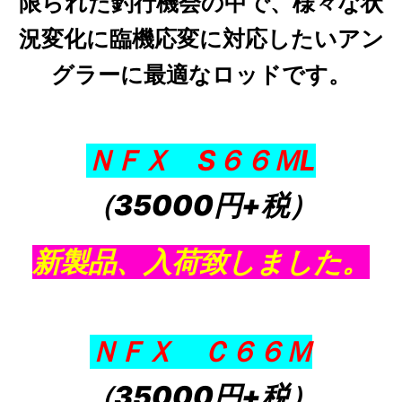
限られた釣行機会の中で、様々な状
況変化に臨機応変に対応したいアン
グラーに最適なロッドです。
ＮＦＸ S６６ＭL
（35000円+税）
新製品、入荷致しました。
ＮＦＸ Ｃ６６Ｍ
（35000円+税）