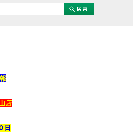
報
山店
０日