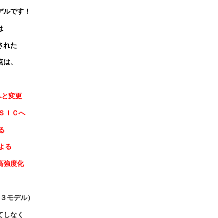
デルです！
は
された
点は、
へと変更
ＳＩＣへ
る
よる
強度化
３モデル）
てしなく