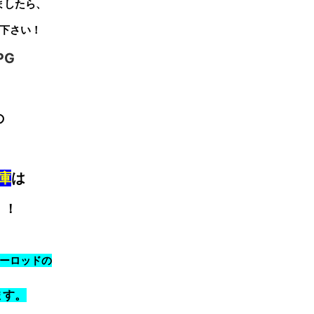
ましたら、
下さい！
の
庫
は
！！
ーロッドの
ます。