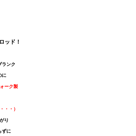
ロッド！
ブランク
のに
ォーク製
・・・）
がり
らずに