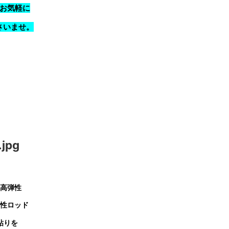
お気軽に
さいませ。
高弾性
性ロッド
粘りを