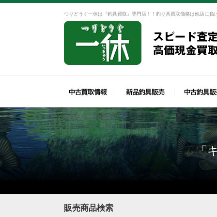
つりどうぐ一休は『釣具買取』専門店！！釣り具買取価格は他店に負
「
販売商品検索