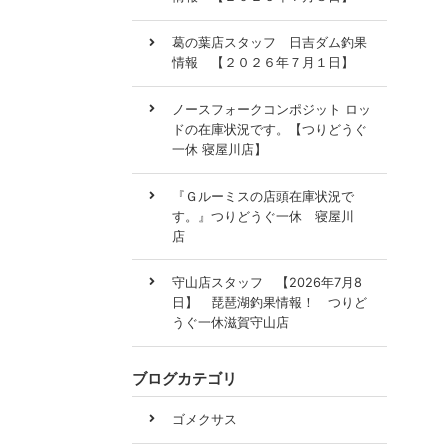
葛の葉店スタッフ 日吉ダム釣果
情報 【２０２６年７月１日】
ノースフォークコンポジット ロッ
ドの在庫状況です。【つりどうぐ
一休 寝屋川店】
『Ｇルーミスの店頭在庫状況で
す。』つりどうぐ一休 寝屋川
店
守山店スタッフ 【2026年7月8
日】 琵琶湖釣果情報！ つりど
うぐ一休滋賀守山店
ブログカテゴリ
ゴメクサス