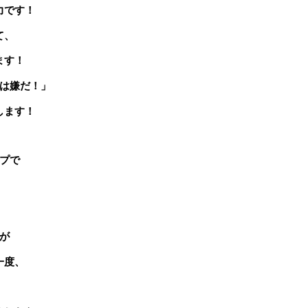
力です！
て、
ます！
は嫌だ！」
します！
プで
が
一度、
！