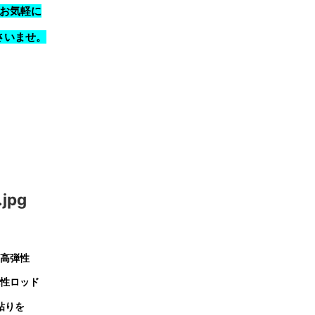
お気軽に
さいませ。
高弾性
性ロッド
粘りを