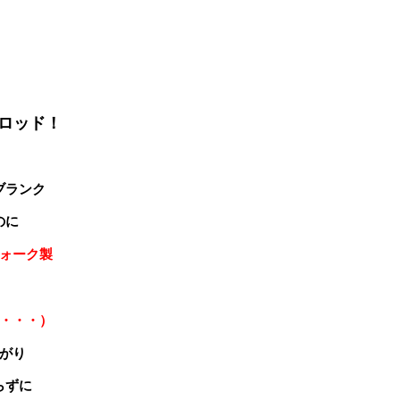
ロッド！
ブランク
のに
ォーク製
・・・）
がり
らずに