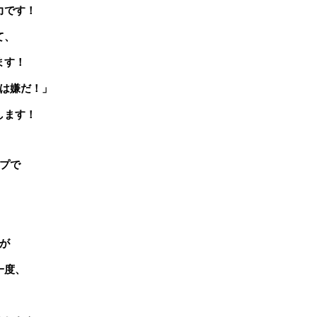
力です！
て、
ます！
は嫌だ！」
します！
プで
が
一度、
！