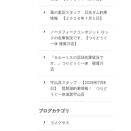
葛の葉店スタッフ 日吉ダム釣果
情報 【２０２６年７月１日】
ノースフォークコンポジット ロッ
ドの在庫状況です。【つりどうぐ
一休 寝屋川店】
『Ｇルーミスの店頭在庫状況で
す。』つりどうぐ一休 寝屋川
店
守山店スタッフ 【2026年7月8
日】 琵琶湖釣果情報！ つりど
うぐ一休滋賀守山店
ブログカテゴリ
ゴメクサス