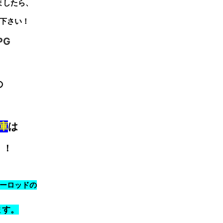
ましたら、
下さい！
の
庫
は
！！
ーロッドの
ます。