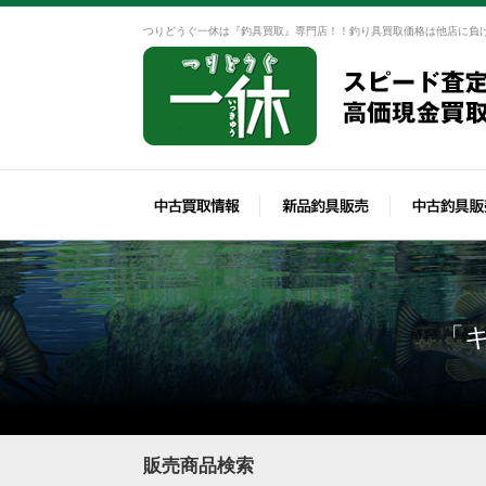
つりどうぐ一休は『釣具買取』専門店！！釣り具買取価格は他店に負
「
販売商品検索