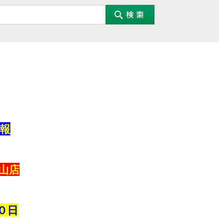
報
山店
０日