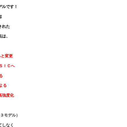
デルです！
は
された
点は、
へと変更
ＳＩＣへ
る
よる
強度化
３モデル）
てしなく