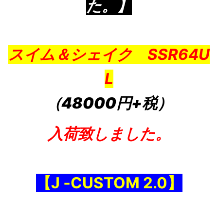
た。】
スイム＆シェイク SSR64U
L
（48000円+税）
入荷致しました。
【J ‐CUSTOM 2.0】