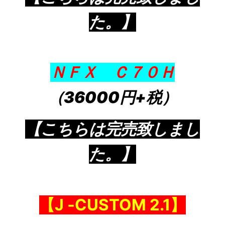
た。】
ＮＦＸ Ｃ７０Ｈ
（36000円+税）
【こちらは完売致しまし
た。】
【J ‐CUSTOM 2.
1
】