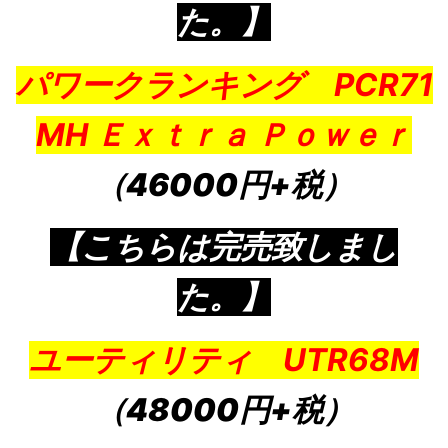
た。】
パワークランキング PCR71
MH Ｅｘｔｒａ Ｐｏｗｅｒ
（46000円+税）
【こちらは完売致しまし
た。】
ユーティリティ UTR68M
（48000円+税）