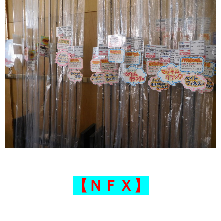
【ＮＦＸ】