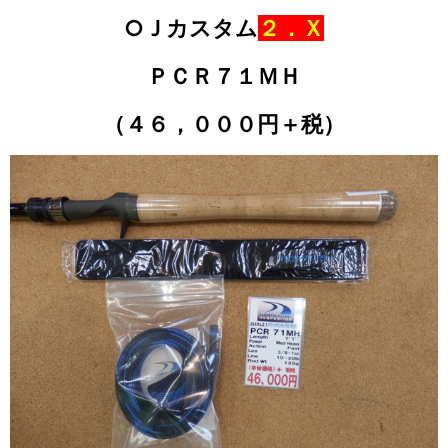
○Ｊカスタム
２．Ｘ
ＰＣＲ７１ＭＨ
（４６，０００円＋税）