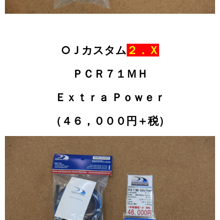
○Ｊカスタム
２．Ｘ
ＰＣＲ７１ＭＨ
Ｅｘｔｒａ Ｐｏｗｅｒ
（４６，０００円＋税）