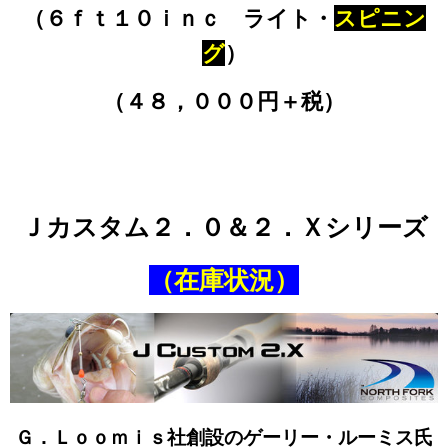
（６ｆｔ１０ｉｎｃ ライト・
スピニン
グ
）
（４８，０００円＋税）
Ｊカスタム２．０＆２．Ｘシリーズ
（在庫状況）
Ｇ．Ｌｏｏｍｉｓ社創設のゲーリー・ルーミス氏