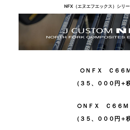
NFX（エヌエフエックス）シリ
○ＮＦＸ Ｃ６６
（３５、０００円＋
○ＮＦＸ Ｃ６６Ｍ
（３５、０００円＋