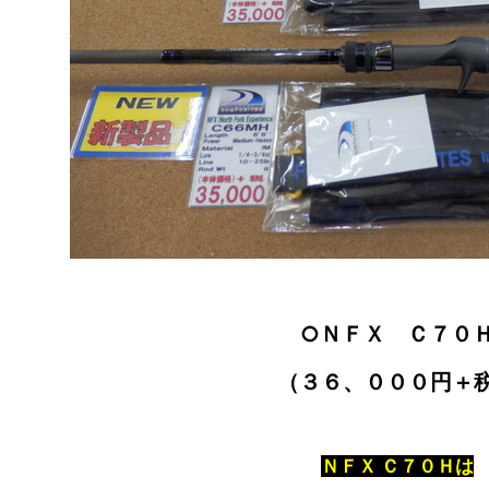
○ＮＦＸ Ｃ７０
（３６、０００円＋
ＮＦＸ Ｃ７０Ｈは