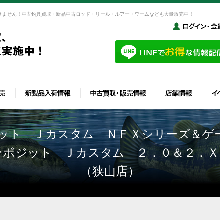
けません！中古釣具買取・新品中古ロッド・リール・ルアー・ワームなども大量販売中！
ット Ｊカスタム ＮＦＸシリーズ＆ゲ
ンポジット Ｊカスタム ２．０＆２．Ｘ
（狭山店）