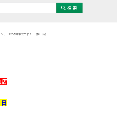
Ｘシリーズの在庫状況です！」（狭山店）
山店
８日