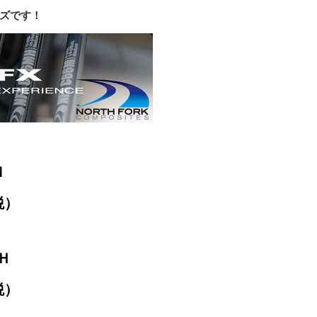
ーズです！
Ｍ
税）
Ｈ
税）