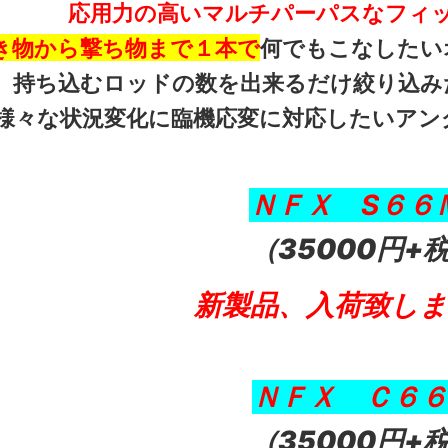
応用力の高いマルチパーパスなフィ
き物から撃ち物まで１本で
何でもこなしたい
持ち込むロッドの数を出来るだけ絞り込み
様々な状況変化に臨機応変に対応したいアン
ＮＦＸ S６６
（35000円+
新製品、入荷致し
ＮＦＸ Ｃ６６
（35000円+