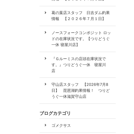
葛の葉店スタッフ 日吉ダム釣果
情報 【２０２６年７月１日】
ノースフォークコンポジット ロッ
ドの在庫状況です。【つりどうぐ
一休 寝屋川店】
『Ｇルーミスの店頭在庫状況で
す。』つりどうぐ一休 寝屋川
店
守山店スタッフ 【2026年7月8
日】 琵琶湖釣果情報！ つりど
うぐ一休滋賀守山店
ブログカテゴリ
ゴメクサス