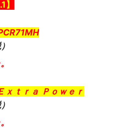
.
1
】
CR71MH
税）
た。
 Ｅｘｔｒａ Ｐｏｗｅｒ
税）
た。