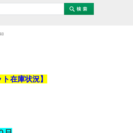
店】
ット在庫状況】
０
日