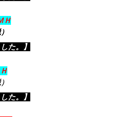
ＭＨ
税）
ました。】
Ｈ
税）
ました。】