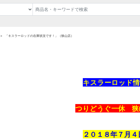
「キスラーロッドの在庫状況です！」（狭山店）
キスラーロッド情
つりどうぐ一休 狭
２０１８年７
月４