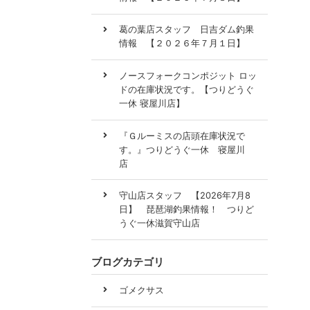
葛の葉店スタッフ 日吉ダム釣果
情報 【２０２６年７月１日】
ノースフォークコンポジット ロッ
ドの在庫状況です。【つりどうぐ
一休 寝屋川店】
『Ｇルーミスの店頭在庫状況で
す。』つりどうぐ一休 寝屋川
店
守山店スタッフ 【2026年7月8
日】 琵琶湖釣果情報！ つりど
うぐ一休滋賀守山店
ブログカテゴリ
ゴメクサス