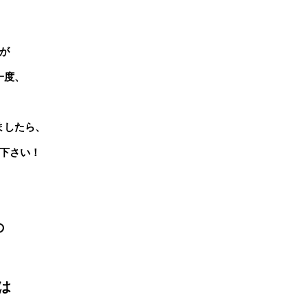
が
一度、
！
ましたら、
下さい！
の
は