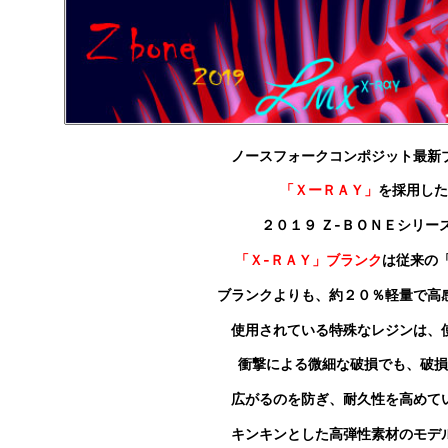
ノースフォークコンポジット最新
「ＸーＲＡＹ」
を採用した
２０１９ Ｚ‐ＢＯＮＥシリー
「Ｘ‐ＲＡＹ」ブランク
は従来の
ブランクよりも
、約２０％軽量で高
使用されている特殊なレジンは、
衝撃による微細な破損でも、破損
広がるのを防ぎ、耐久性を高めて
キンキンとした高弾性素材のモデ