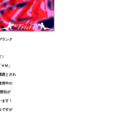
ブランク
ズ！
「ＨＭ」
感度とされ
使用中の
部位が
います！
ルですが