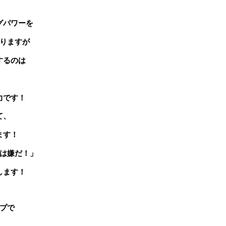
グパワーを
りますが
するのは
力です！
て、
ます！
は嫌だ！」
します！
プで