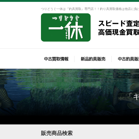
つりどうぐ一休は『釣具買取』専門店！！釣り具買取価格は他店に負
「
販売商品検索