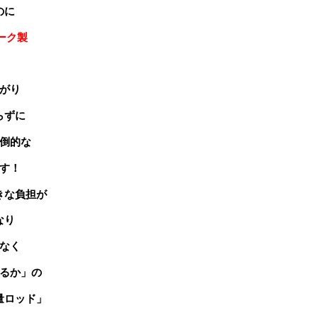
のに
ォーク製
がり
らずに
倒的な
す！
きな負担が
なり
なく
るか」の
量ロッド」