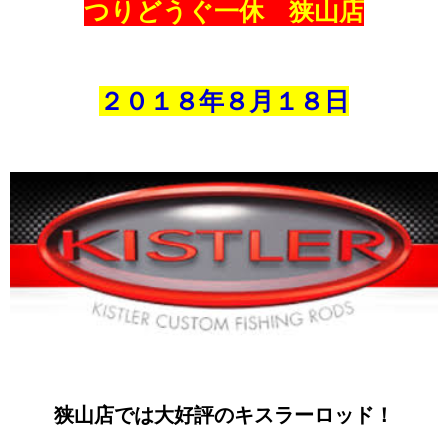
つりどうぐ一休 狭山店
２０１８年８
月１８
日
狭山店では大好評のキスラーロッド！