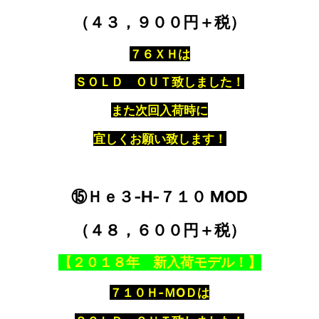
（４３，９００円＋税）
７６ＸＨは
ＳＯＬＤ ＯＵＴ致しました！
また次回入荷時に
宜しくお願い致します！
⑮Ｈｅ３‐H‐７１０ MOD
（４８，６００円＋税）
【２０１８年 新入荷モデル！】
７１０Ｈ‐ＭOＤは