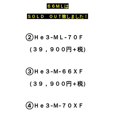
６６ＭＬは
ＳＯＬＤ ＯＵＴ致しました！
②Ｈｅ３‐ＭＬ‐７０Ｆ
（３９，９００円＋税）
③Ｈｅ３‐Ｍ‐６６ＸＦ
（３９，９００円＋税）
④Ｈｅ３‐Ｍ‐７０ＸＦ