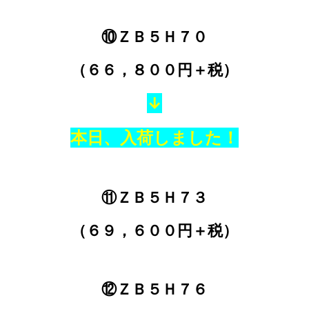
⑩ＺＢ５Ｈ７０
（６６，８００円＋税）
↓
本日、入荷しました！
⑪ＺＢ５Ｈ７３
（６９，６００円＋税）
⑫ＺＢ５Ｈ７６