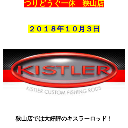
つりどうぐ一休 狭山店
２０１８年１０
月３
日
狭山店では大好評のキスラーロッド！