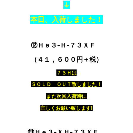
↓
本日、入荷しました！
⑫Ｈｅ３‐Ｈ‐７３ＸＦ
（４１，６００円＋税）
７３Ｈは
ＳＯＬＤ ＯＵＴ致しました！
また次回入荷時に
宜しくお願い致します!
⑬Ｈｅ３‐ＸＨ‐７３ＸＦ