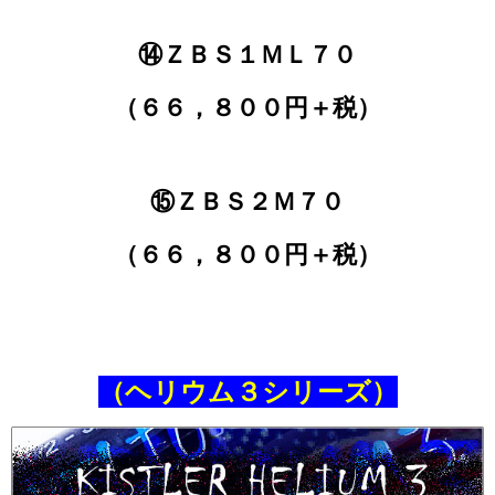
⑭ＺＢＳ１ＭＬ７０
（６６，８００円＋税）
⑮ＺＢＳ２Ｍ７０
（６６，８００円＋税）
（ヘリウム３シリーズ）