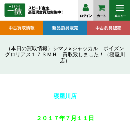
（本日の買取情報）シマノ×ジャッカル ポイズン
グロリアス１７３ＭＨ 買取致しました！（寝屋川
店）
寝屋川店
２０１７年
７月１１
日