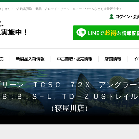
けません！中古釣具買取・新品中古ロッド・リール・ルアー・ワームなども大量販売中！
グリーン ＴＣＳＣ－７２Ｘ、アングラー
Ｂ．Ｂ．Ｓ－Ｌ、ＴＤ－Ｚ ＵＳトレイ
（寝屋川店）