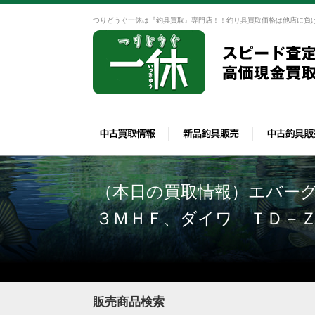
つりどうぐ一休は『釣具買取』専門店！！釣り具買取価格は他店に負
（本日の買取情報）エバー
３ＭＨＦ、ダイワ ＴＤ－Ｚ
販売商品検索