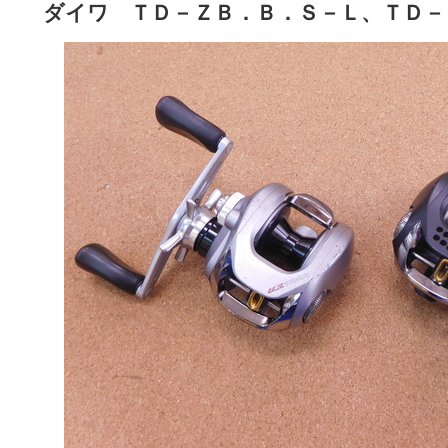
ダイワ ＴＤ－ＺＢ．Ｂ．Ｓ－Ｌ、ＴＤ－