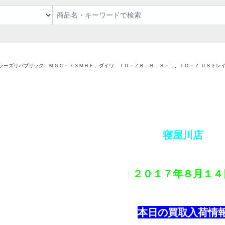
ラーズリパブリック ＭＧＣ－７３ＭＨＦ、ダイワ ＴＤ－ＺＢ．Ｂ．Ｓ－Ｌ、ＴＤ－Ｚ ＵＳトレ
寝屋川店
２０１７年
８月１４
本日の買取入荷情