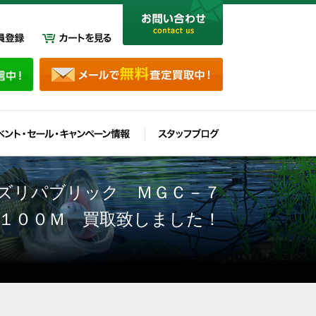
ズリパブリック ＭＧＣ－７
ル１００Ｍ 買取致しました！