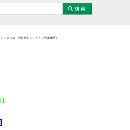
イル１００Ｍ 買取致しました！（寝屋川店）
日
報