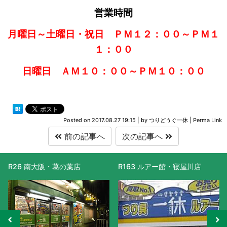
営業時間
月曜日～土曜日・祝日 ＰＭ１２：００～ＰＭ１
１：００
日曜日 ＡＭ１０：００～ＰＭ１０：００
Posted on
2017.08.27 19:15
|
by
つりどうぐ一休
|
Perma Link
前の記事へ
次の記事へ
R26 南大阪・葛の葉店
R163 ルアー館・寝屋川店